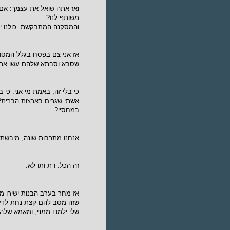
ואז אתה שואל את עצמך: אם א
משותף לנו?
והמסקנה המתבקשת: כולנו יהו
אז אני צם בפסח בגלל המסו
שסבא וסבתא שלהם עשו את ז
כי בלי זה, באמת מי אני. כי
אשתי שגרים בארצות הברית? 
במחסיי?
אנחנו מתרבות שונה, מיבשת ש
זה הכל. דת ותו לא.
אז מחר בערב הבנות ישירו מה
שזה מסב להם קצת נחת לדעת
שלי ילמדו ממני, ומאמא שלהן,