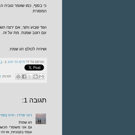
כי בסוף, כמו שאמר טוביה הח
המסורת.
ועוד שבוע וחצי, אם ירצה הש
עם רוטב שמנת. מת על זה.
ושיהיה לכולם חג שמח.
פורסם על ידי
חיים הר-זהב
ב-
11
תוויות:
ח
תגובה 1:
רוני פרדו - חיה בסר
חג שמח!
גם אני משומרי הכשר
עצמי בקטניות, אז זה 