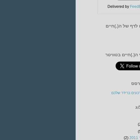
Delivered by
FeedB
לדף של ה(.)חיים
ה(.)חיים בטוויטר
רסס
כונים ברידר שלכם
וג
(
(
2
(2)