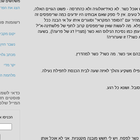
משלושים שנה,
הצג את הפרו
 אוכל כשר. לא כאידיאולוגיה ולא כהתרסה - פשוט הגויים האלה,
 טעים. אין לי ספק שאם אבותינו היו יודעים כמה שרימפסים זה
היר עם "הסופר המקראי" וסוגרים איתו על אי הבנה ככל
רשומות פופ
פלא. מה לעשות שאין שרימפסים קרוב לחוף של פלשתינה-א"י?
עפן כמו נסיכת הנילוס הוא כשר (מצרי! דג של פרעה!), בשעה
יקום מקבי
כשר?! זו שערוריה!
נשבר הזין
הם אני כשר. מה כשר? כשר למהדרין.
מכתב גלוי 
יקר מדי
אפילו משקיע והולך לאיזה שעה לבית הכנסת לתפילת נעילה.
מלחמת הד
ובל. ושונא כל רגע.
כדאי לשמו
פוסטים חד
המייל שלכ
הכניסו א
 כשר לפסח. ויש לי חשש מובנה מקטניות. אני לא אוכל אותן