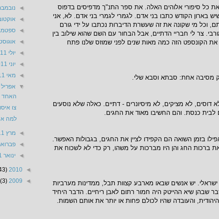
 את כל סיפורי אלוהים האלה. את ספר התנ"ך מדפיסים בדפוס
◄
נובמבר 11
יש בארון הקודש כתבו בני אדם. לגמרי לגמרי בני אדם. לא, אני
◄
אוקטובר 1
, וכל מי שקונה את זה שעשרת הדיברות נכתבו על ידי גורם
◄
ספטמבר 1
מורבי. צר לי חבריי הדתיים, אבל הבחור עם השם שהוא שילוב בין
◄
אוגוסט 011
את הקונספט הזה כמה מאות שנים לפני שמוזס שלנו פתח
◄
יולי 2011
◄
יוני 2011
◄
מאי 2011
ק מסיבה אחת: סבתא וסבא שלי.
▼
אפריל 2011
האחד ב
א דוסים, לא מציקים, לא מיסיונרים - דתיים. כאלה שלא נוסעים
צו איסו
ם לבית כנסת. והם החשיבו מאוד את החגים.
למה אנ
◄
מרץ 2011
לו בזמן השואה הם הקפידו לציין את החגים, בגבולות האפשר.
◄
פברואר 11
ת ברכות החג והן היו מברכות על משהו, רק כדי לא לשכוח את
◄
ינואר 2011
43)
2010
◄
(3)
2009
◄
 ישראלי. יש אנשים שבאו מארבע קצוות תבל, ממדינות מערביות
 שבהן שיא ההייטק היה חמור רתום לאבן ריחיים. הדבר היחיד
הודית, והעובדה שהיו לכולם פחות או יותר את אותם השמות.