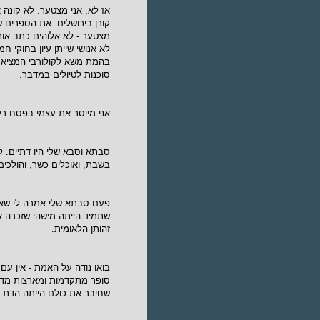
אז לא, אני מצטער: לא קונה
קורן בירושלים. את הספרים ש
מצטער - לא אלוהים כתב אותם
לא אנושי שייתן עיון בחוקי ח
בהמת משא לקולורבי המציא 
סוכנות לטיולים במדבר.
אני מייסר את עצמי בפסח ר
סבתא וסבא שלי היו דתיים. ל
בשבת, ואוכלים כשר, והולכי
פעם סבתא שלי אמרה לי שאפי
שתמיד הייתה מישהי שזכרה א
זהותן הלאומית.
בואו נודה על האמת - אין עם
סופר מתקדמות ומארצות מדבר
שחיבר את כולם הייתה הדת הי