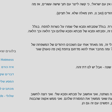
ין עם ישראלי, כי קשה לייצר עם תוך שישה עשורים, אז מה
דים (טוב נו, חוץ מאלה שלא. אל תציקו).
רת. בגלל שסבתא וסבא שלי שמרו על כשרות לפסח. בגלל
ה, וסבתא וסבא של סבתא וסבא שלהם וכך הלאה וכך הלאה.
 בלי זה, מה מאחד אותי עם השכנים היהודים של המשפחה של
ומה מחבר אותי להוא מדחום צחפת (אין פה טעות) שגר
בלוגים שאנ
Hotmess
ונה - אבל יש לנו דת זהה.
איה כורם
דברים שק
המסע שלי 
מכתבים ל-
 נשתנה, ואני אחשוב על סבתא וסבא שלי. ואני רוצה לחשוב
שלולי - TheMarker Cafe
 שאני ממשיך את המסורת שלהם. ואני ממש אקווה שהבנות
 וימשיכו עם זה גם הן.