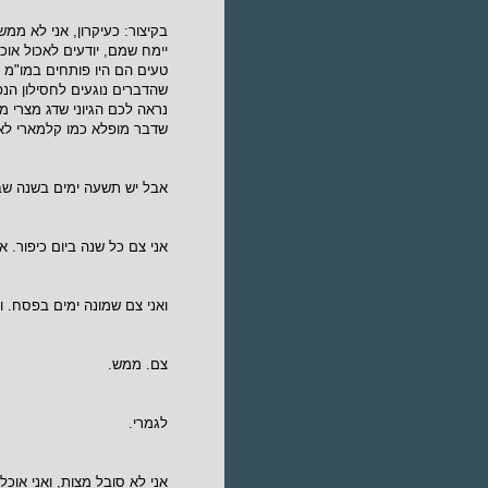
בקיצור: כעיקרון, אני לא ממש
יימח שמם, יודעים לאכול אוכל
טעים הם היו פותחים במו"מ מ
שהדברים נוגעים לחסילון הנ
נראה לכם הגיוני שדג מצרי מ
שדבר מופלא כמו קלמארי לא 
אבל יש תשעה ימים בשנה שב
אני צם כל שנה ביום כיפור. 
ואני צם שמונה ימים בפסח. וס
צם. ממש.
לגמרי.
אני לא סובל מצות, ואני אוכל