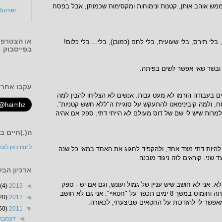
מש אוהב אותן, קטנות ונימוחות ומקסימות שכמותן, אבל בפסח
urner
או הצטרפו 
 בלי תירס, בלי שעועית, בלי לחם (כמובן), בלי... בלי כלום!
בפייסבוק
 ובשר שאי אפשר לשים בפיתה.
עקבו אחרי 
ם בעבודה הורמו לא מעט גבות. אנשים לא הצליחו להבין למה
, ולמה קיבינימאט להתעקש על סוגיית ה"ללא חשש קטניות".
שלמרות שיש לי שם של דוס מעולם לא הייתי דתי. ספק אם אהיה
ה(.)חיים ב
לחצו כאן לעד
 להיות דתי מצד אחד, ולהקפיד לחגוג את האחד במאי כל שנה
 שני. קוראים לזה ניגוד מובנה.
ארכיון הבל
. אני לא חושב שיש עניין של גמול ועונש, וגם אם יש - ספק
(4)
2013
◄
אם העובדה שאני מתנזר מפיתה וחומוס במשך 8 ימים תכפר על "חטאיי". אני גם לא חושב
20)
2012
◄
50)
2011
▼
◄
דצמבר 011