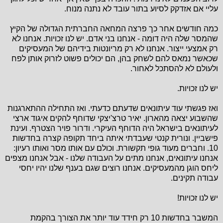
עליי אם אזדקק לסיוע בתור עובד לא נתנה מנוח.
כמה חודשים אחר כך פרצה המחאה החברתית הגדולה של הקיץ
שהמסר שלה היה דומה - אנחנו בני אדם. יש לנו זכויות. אנחנו לא
רק אמצעי ייצור. אנחנו לא רק מריונטות בידיהם של המעסיקים
שכאשר נמאס להם לשחק בהן, הם יכולים פשוט לזרוק אותן לפח
ולעולם לא להסתכל לאחור.
יש לנו זכויות.
ואז פגשתי עוד עיתונאים שדעתם כדעתי. ואז התחילה ההתארגנות
שהשבוע יצאה מהארון. יאיר טרצ'יצקי שדוחף להקים איגוד ארצי
לעיתונאים בישראל היה הדוחף העיקרי. ודרור פויר הצטרף. ועינת
פישביין. ונורית קנטי שעבדתי איתה ביחד תקופה קצרה בחדשות
10. וחברים מעוד גופי תקשורת. וכולם עם אותו מסר ואותו רעיון:
אנחנו עיתונאים, אנחנו מתים על העבודה שלנו - אבל אנחנו מצפים
ליחס הוגן מהמעסיקים. אנחנו רוצים שגם בענף שלנו יהיו יחסי
עבודה תקינים.
יש לנו זכויות!
המשבר בחדשות 10 רק חידד עוד יותר את הצורך בהקמת