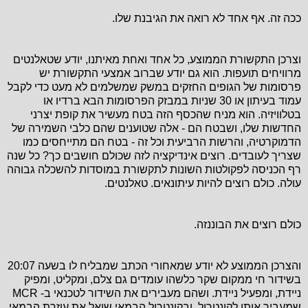
ככה זה. אף אחד לא רואה את הגיבנת שלו.
וצרכן התקשורת הממוצע, כל אחד ואחת מאיתנו, יודע שטאלנטים
מרוויחים תועפות. הוא גם יודע שברוב אמצעי התקשורת יש
פרסומות של הגופים החזקים במשק שמשלמים לא מעט כדי לקבל
עמוד בעיתון או 30 שניות במבזק הפרסומות הבא ברדיו או
בטלוויזיה. הוא מניח שהכסף הזה בטח מעשיר את קופת יצרני
החדשות שלו, ושבטח הם - אלה שטוענים שהם כלבי השמירה של
הדמוקרטיה, והרשות הרביעית וכל זה - בטח הם מתייחסים כמו
שצריך לעובדים. רוצים אינדיקציה לזה שכולם חושבים כך? כל שנה
רף הכניסה לפקולטות השונות לתקשורת במוסדות להשכלה גבוהה
עולה. כולם רוצים להיות עיתונאים. טאלנטים.
כולם רוצים את הבוננזה.
והצרכן הממוצע לא יודע שמאחורי הכתב שמבליח לו בשעה 20:07
בשידור חי ממקום שקר כלשהו עומדים גם צלם, ומקליט, ומפיק
ניידת, ומפעיל ניידת. ושהם מעבירים את השידור לטכנאי ב- MCR
שמעביר אותו לקונטרול. ובקונטרול הבמאי שואל את עוזרת הבמאי