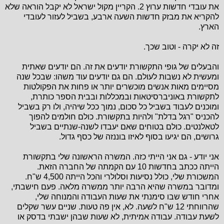
את עובדי חדשות ערוץ 2. הקריין מקול ישראל לא יקבל הוראה שלא
להקריא את מבזק חדשות השעה ארבע, בשביל לעזור לעובדי
הארץ.
זה לא יקרה - וטוב שכך.
והבעלים של גופי התקשורת יודעים את זה. הם יודעים שאתית
ומעשית לא נשבות לעולם. הם גם יודעים עוד משהו: שבכל שנה
מסיימים מאות אנשים מוכשרים יותר או פחות את הפקולטות
לתקשורת באוניברסיטאות ובמכללות ובבית הספר כותרת,
ומוכנים לעבוד בשביל כל סכום, נמוך ככל שיהיה, ולו רק בשביל
להכניס "רגל בדלת" ולהיות בתקשורת. כולם חולמים להפוך
לטאלנטים. כולם בטוחים שאם יעבדו לשנה-שנתיים בשביל
גרושים, הם יגיעו בסוף לאיזו בוננזה של כסף גדול.
אני יודע - גם אני הייתי כזה. המשרה הראשונה שלי בתקשורת
הייתה ככתב בחדשות 10 עם הקמתה של החברה הזאת.
המשכורת שלי, כולל נסיעות וסלולרי והכל הייתה 4,500 ש"ח.
ומדובר במשרה שהיא הרבה יותר ממשרה מלאה. פעם חישבתי,
אחרי חודש שבו סימנתי את שעות העבודה והמנוחה שלי,
שהרווחתי 12 ש"ח לשעה. לא, אין פה טעות. שניים עשר שקלים
לשעת עבודה. עבודה אמיתית, לא שעות שבהן ישבתי בדסק או