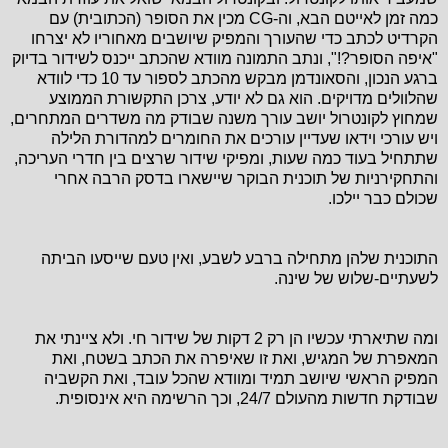
כמה זמן לאייטם הבא, וה-CG מכין את הסופר (הכתובית) עם
הקרדיט לכתב כדי שהעורך והמפיק שיושבים מאחוריו לא יצרחו
"איפה הסופר?!", ונתב התמונה מוודא שהכתב ייכנס לשידור בדיוק
ברגע הנכון, והסאונדמן מבקש מהכתב לספור עד 10 כדי לוודא
שהלוולים מדויקים. הוא גם לא יודע, צרכן התקשורת הממוצע
שמחוץ לקונטרול יושב עורך משנה שבודק מה משדרים המתחרים,
ויש עורכי וידאו שעדיין עורכים את החומרים למהדורת הלילה
שתתחיל בעוד כמה שעות, ומפיקי שידור שרצים בין חדרי העריכה,
והתחקירניות של תוכנית הבוקר שיישארו בדסק הרבה אחרי
שכולם כבר יילכו.
התוכנית שלהן מתחילה ברבע לשבע, ואין טעם שייסעו הביתה
לשעתיים-שלוש של שינה.
ומה שתיארתי עכשיו הן רק 2 דקות של שידור חי. ולא ציינתי את
המאפרת של המגיש, ואת זו שאיפרה את הכתב בשטח, ואת
המפיק הראשי שיושב תמיד ומוודא שהכל עובד, ואת הקשביה
שבודקת חדשות מהעולם 24/7, וכך הרשימה היא אינסופית.