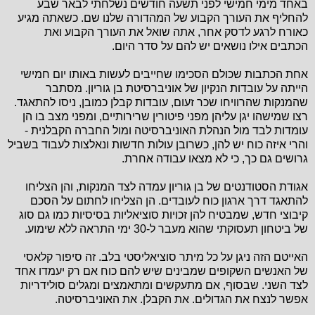
באחד מימי חמישי לפני תשעה חודשים נשלחתי לבאר שבע
להחליף את העורך הקבוע של המהדורה שלנו שם. כשאתה מגיע
כאורח לרגע לדסק אחר, אתה שואל את העורך הקבוע ואת
הכתבים אילו נושאים יש להם על סדר היום.
אחת הכתבות שכולם הסכימו שחייבים לעשות באותו יום חמישי
הייתה על עובדות הנקיון של אוניברסיטת בן גוריון. מסתבר
שהמנקות שהרוויחו שכר זעום, עובדות קבלן כמובן, ניסו להתאגד.
רצו שמישהו יגן עליהן מפני פיטורין שרירותיים, ומפני מצב בו הן
עומדות לבד מול הנהלת האוניברסיטה ומול החברה הקבלנית -
והרי איזה כוח יש להן, כשרובן עולות חדשות ונאלצות לעבוד בשביל
גרושים גם כך, כי לא מצאו עבודה אחרת.
אגודת הסטודנטים של בן גוריון עמדה לצד המנקות, והן הצליחו
להתאגד דרך ארגון כוח לעובדים. הן הצליחו לחתום על הסכם
קיבוצי חדש, שמבטיח להן זכויות סוציאליות בסיסיות כמו גם סוג
של ביטחון תעסוקתי שהוא מעבר ל-30 ימי התראה ללא שימוע.
האייטם הזה ניגן על כל מיתר סוציאליסטי בלב. זה סיפור קלאסי
של האנשים השקופים שמבינים שיש להם כוח אם רק יעמדו אחד
לצד השני. שבסוף, אם מתעקשים ומתאמצים ומגלים סולידריות
אפשר לנצח את הגדולים. את הקבלן. את האוניברסיטה.