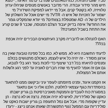
סביר שגם להנהלה, כמו לטאלנטים שמדברים נגד האיגוד, יימצא
חיש מהר סידור עבודה. הרי מדובר באנשים מנוסים שניהלו ערוץ
טלוויזיה, לא בקוטלי קנים. אבל מי יידאג למפיקת השידור? מי
ישמור על הזכויות של איש ה- VTR? מי ישים אוכל על השולחן של
הילדים של ה- AD שמטפלת בצוותים? מי יוודא שהמקליט גומר
את החודש? איפה בדיוק יעבוד הצלם המנוסה, שכבר 9 שנים קורע
את התחת בשביל המערכת?
האם להנהלה או לדובריה מקרב העיתונאים הבכירים יהיה אכפת
בכלל?
לדעתי התשובה היא לא. ממש לא. כמו בכל ספינה טובעת שאין בה
ארגון מסודר - זה יהיה כל איש לעצמו, כשכולם מתנגשים בכולם
ומנסים להיאחז בכל דבר שיצוף כדי לזכות בעוד רגע בלי לטבוע,
גם אם זה אומר להעיף מי שהיו חברים לאוניה עד לפני רגע ולשלוח
אותם אל המצולות.
אז הקמנו איגוד, ופנינו מיוזמתנו לעופר עיני וביקשנו ממנו להתאגד
בהסתדרות כגוף עצמאי לחלוטין. הלכנו אליו כי אם נתאגד
במסגרת כוח לעובדים והמנקות מאוניברסיטת בן גוריון ישבתו
כאקט של סולידריות, לאיש לא יהיה אכפת. נרצה או לא נרצה - הן
עדיין שקופות מדי. אבל אם נמל התעופה בן גוריון ישבות כאקט של
סולידריות עם המפעל (גוף התקשורת) שאותו אנחנו נייצג - ירעדו