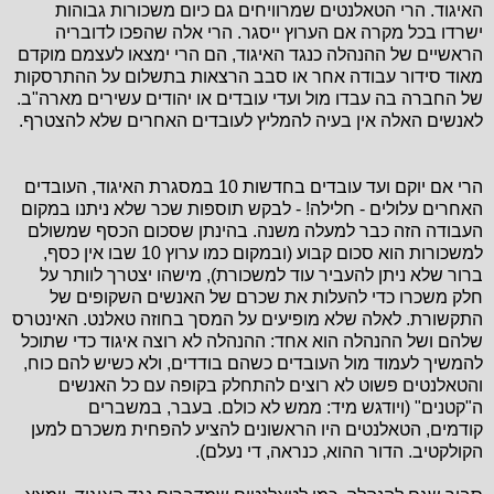
האיגוד. הרי הטאלנטים שמרוויחים גם כיום משכורות גבוהות
ישרדו בכל מקרה אם הערוץ ייסגר. הרי אלה שהפכו לדובריה
הראשיים של ההנהלה כנגד האיגוד, הם הרי ימצאו לעצמם מוקדם
מאוד סידור עבודה אחר או סבב הרצאות בתשלום על ההתרסקות
של החברה בה עבדו מול ועדי עובדים או יהודים עשירים מארה"ב.
לאנשים האלה אין בעיה להמליץ לעובדים האחרים שלא להצטרף.
הרי אם יוקם ועד עובדים בחדשות 10 במסגרת האיגוד, העובדים
האחרים עלולים - חלילה! - לבקש תוספות שכר שלא ניתנו במקום
העבודה הזה כבר למעלה משנה. בהינתן שסכום הכסף שמשולם
למשכורות הוא סכום קבוע (ובמקום כמו ערוץ 10 שבו אין כסף,
ברור שלא ניתן להעביר עוד למשכורת), מישהו יצטרך לוותר על
חלק משכרו כדי להעלות את שכרם של האנשים השקופים של
התקשורת. לאלה שלא מופיעים על המסך בחוזה טאלנט. האינטרס
שלהם ושל ההנהלה הוא אחד: ההנהלה לא רוצה איגוד כדי שתוכל
להמשיך לעמוד מול העובדים כשהם בודדים, ולא כשיש להם כוח,
והטאלנטים פשוט לא רוצים להתחלק בקופה עם כל האנשים
ה"קטנים" (ויודגש מיד: ממש לא כולם. בעבר, במשברים
קודמים,
הטאלנטים היו הראשונים להציע להפחית משכרם למען
הקולקטיב. הדור ההוא, כנראה, די נעלם).