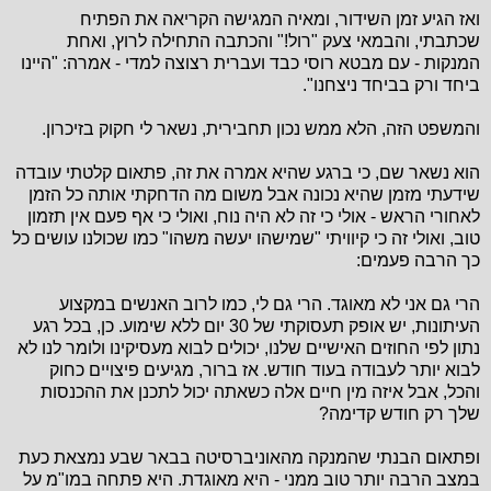
ואז הגיע זמן השידור, ומאיה המגישה הקריאה את הפתיח
שכתבתי, והבמאי צעק "רול!" והכתבה התחילה לרוץ, ואחת
המנקות - עם מבטא רוסי כבד ועברית רצוצה למדי - אמרה: "היינו
ביחד ורק בביחד ניצחנו".
והמשפט הזה, הלא ממש נכון תחבירית, נשאר לי חקוק בזיכרון.
הוא נשאר שם, כי ברגע שהיא אמרה את זה, פתאום קלטתי עובדה
שידעתי מזמן שהיא נכונה אבל משום מה הדחקתי אותה כל הזמן
לאחורי הראש - אולי כי זה לא היה נוח, ואולי כי אף פעם אין תזמון
טוב, ואולי זה כי קיוויתי "שמישהו יעשה משהו" כמו שכולנו עושים כל
כך הרבה פעמים:
הרי גם אני לא מאוגד. הרי גם לי, כמו לרוב האנשים במקצוע
העיתונות, יש אופק תעסוקתי של 30 יום ללא שימוע. כן, בכל רגע
נתון לפי החוזים האישיים שלנו, יכולים לבוא מעסיקינו ולומר לנו לא
לבוא יותר לעבודה בעוד חודש. אז ברור, מגיעים פיצויים כחוק
והכל, אבל איזה מין חיים אלה כשאתה יכול לתכנן את ההכנסות
שלך רק חודש קדימה?
ופתאום הבנתי שהמנקה מהאוניברסיטה בבאר שבע נמצאת כעת
במצב הרבה יותר טוב ממני - היא מאוגדת. היא פתחה במו"מ על