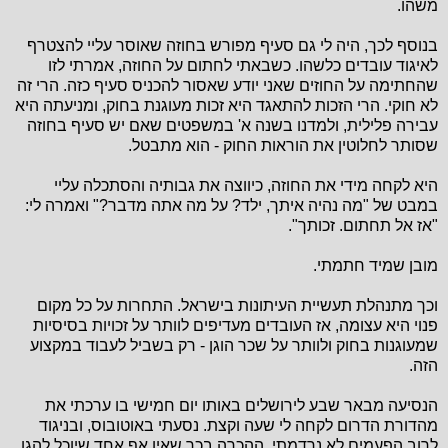
משהו.
בנוסף לכך, היה לי גם סעיף מפורש בחוזה שאוסר עליי להצטרף
לאיגוד עובדים כלשהו. כשבאתי לחתום על החוזה, אמרתי לזו
שהחתימה על החוזים שאני יודע שאסור להכניס סעיף כזה. הרי זה
לא חוקי. הרי הזכות להתאגד היא זכות מעוגנת בחוק, ומניעתה היא
עבירה פלילית, ולמדנו בשנה א' במשפטים שאם יש סעיף בחוזה
שסותר לחלוטין את הוראות החוק - הוא מתבטל.
היא לקחה מידי את החוזה, כיווצה את גבותיה והסתכלה עליי
במבט של "מה נהיה איתך, ילד? על מה אתה מדבר?" ואמרה לי:
"אז אל תחתום. זכותך".
מובן שמיד חתמתי.
וכך מתנהלת תעשיית העיתונות בישראל. התחרות על כל מקום
פנוי היא עצומה, אז העובדים מעדיפים לוותר על זכויות בסיסיות
שמעוגנות בחוק ולוותר על שכר הוגן - רק בשביל לעבוד במקצוע
הזה.
הנסיעה מבאר שבע לירושלים באותו יום חמישי בו ערכתי את
מהדורת הדרום לקחה לי שעה וקצת. נסעתי באוטובוס, ובניגוד
לרוב הפעמים לא נרדמתי. ההכרה בכך שאין אף אחד שיוכל להגן