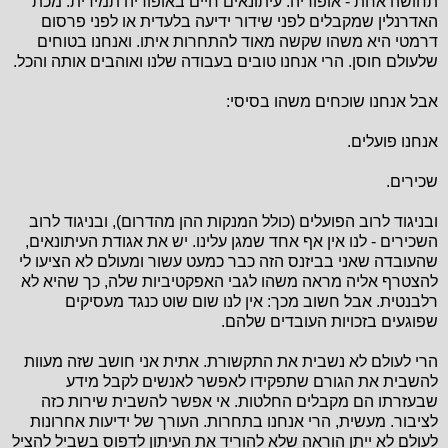
תחושה אחת - אופוריה. עיתונאים חיים באופוריה תמידית. מכת
האדרנלין שמקבלים לפני שידור ידיעה בלעדית או לפני פרסום
דרמטי היא משהו שקשה מאוד להתחרות איתו. ואנחנו בטוחים
שלעולם חוסן. הרי אנחנו טובים בעבודה שלנו ואוהבים אותה והכל.
אבל אנחנו שוכחים משהו בסיסי:
אנחנו פועלים.
שכירים.
ובניגוד לרוב הפועלים (כולל המנקות ההן מהדרום), ובניגוד לרוב
השכירים - לנו אין אף אחד שמגן עלינו. יש את אגודת העיתונאים,
שהעובדה שאני בביזנס הזה כבר כמעט עשור ומעולם לא הציעו לי
להצטרף אליה מראה משהו לגבי האפקטיביות שלה, כך שהיא לא
רלבנטית. אבל חשוב מכך: אין לנו שום שוט כנגד מעסיקים
שפוגעים בזכויות העובדים שלהם.
הרי לעולם לא נשבית את התקשורת. אתית אני חושב שזה מעוות
להשבית את הגורם שתפקידו לאפשר לאנשים לקבל מידע
שבעזרתו הם מקבלים החלטות. אי אפשר להשבית שירות כזה
לציבור. מעשית, הרי אנחנו בתחרות. העורך של ידיעות אחרונות
לעולם לא ייתן הוראה שלא להוריד את העיתון לדפוס בשביל להציל