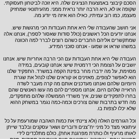
הסכם קיבוצי באמצעות הנציגים שלה. היא זוכה לביטחון תעסוקתי.
שקופה או לא, היא הרבה יותר נראית ממני. מהעיתונאי שמחזיק
מעצמו, כמו רוב עמיתיו, כאילו הוא איזה מי יודע מה.
אני חושב שהעבודה שלי היא אחת העבודות הכי מרגשות שיש.
אנחנו יודעים הכל ראשונים (כולל סודות שאסור לספר), אנחנו אלה
שמתקשרים אליהם החברים כשהם רוצים לברר למה הכוונה
במשהו שראו או שמעו - אנחנו סוכני המידע.
העבודה שלי היא אחת העבודות עם הכי הרבה אחריות שיש.
אנחנו
יושבים על הצומת הכי דרמטית שיש: אנחנו קובעים, במידה
מסוימת, על מה ידברו מחר בפינת הקפה במשרד. התפקיד שלנו
הוא לאפשר לצופים, מאזינים או קוראים שלנו לנהל את שגרת
היומיום שלהם ואנחנו מעדכנים אותם מה קרה מעבר לשדה
הראייה שלהם היום. אנחנו מספרים להם מה עשו האנשים שהם
בחרו לתפקידים שונים, איך משרדי הממשלה שלהם מתפקדים,
מה חדש בתרבות שהם צורכים וכמה-כמה נגמר במשחק ההוא
שלא יכלו לצפות בו.
וכל הגורמים האלה (ולא ציינתי את כמות האהבה שמורעפת על כל
עיתונאי מצד כל מיני יח"צנים ודוברים ושאר עסקנים ובלבד שייתן
לאותו מרעיף ולו כותרת מפרגנת אחת), כולם מתלכדים לידי