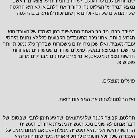
שמדווחים לכם על העולם. יש חרב תמידית על צווארם. ראשם
נמצא תמיד על הגיליוטינה. להוריד את הלהב או לא היא החלטה
של המנהלים שלהם - ולהם אין שום זכות להתערב בהחלטה.
במידה רבה, מדובר באחת התעשיות בהן מעמדו של העובד הוא
הגרוע ביותר. אחוז ניכר מהעובדים הקבועים כלל לא נהנים מיחסי
עובד-מעביד, ואלו שכן מרוויחים משכורות שבדרך כלל נמוכות יותר
מהשכר הממוצע במשק. פועלים שחורים שמשדרים מהדורות
חדשות נוצצות מגלאם, או מייצרים עיתונים מבריקים מרוב
פוטושופ.
פועלים מנוצלים.
ואז החלטנו לשנות את המציאות הזאת.
החלטנו, קבוצה קטנה של עיתונאים, שהגיע הזמן להבין שבסופו של
דבר אנחנו לא שונים מכל תעשייה מנצלת אחרת, ותעשיית
החדשות הישראלית היא תעשייה מנצלת - גם אם אנחנו מתים על
העבודה שלנו ולא חושבים להחליף אותה בעד שום הון כי היא