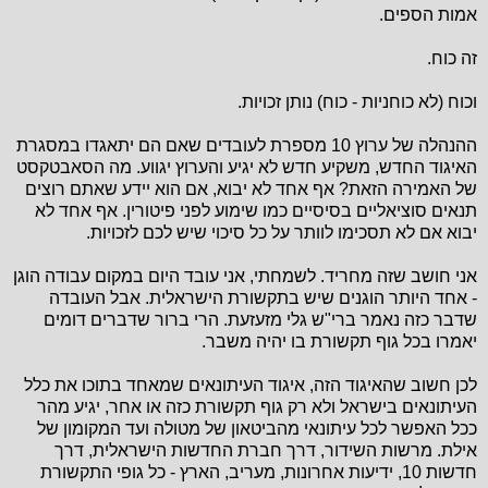
אמות הספים.
זה כוח.
וכוח (לא כוחניות - כוח) נותן זכויות.
ההנהלה של ערוץ 10 מספרת לעובדים שאם הם יתאגדו במסגרת
האיגוד החדש, משקיע חדש לא יגיע והערוץ יגווע. מה הסאבטקסט
של האמירה הזאת? אף אחד לא יבוא, אם הוא יידע שאתם רוצים
תנאים סוציאליים בסיסיים כמו שימוע לפני פיטורין. אף אחד לא
יבוא אם לא תסכימו לוותר על כל סיכוי שיש לכם לזכויות.
אני חושב שזה מחריד. לשמחתי, אני עובד היום במקום עבודה הוגן
- אחד היותר הוגנים שיש בתקשורת הישראלית. אבל העובדה
שדבר כזה נאמר ברי"ש גלי מזעזעת. הרי ברור שדברים דומים
יאמרו בכל גוף תקשורת בו יהיה משבר.
לכן חשוב שהאיגוד הזה, איגוד העיתונאים שמאחד בתוכו את כלל
העיתונאים בישראל ולא רק גוף תקשורת כזה או אחר, יגיע מהר
ככל האפשר לכל עיתונאי מהביטאון של מטולה ועד המקומון של
אילת. מרשות השידור, דרך חברת החדשות הישראלית, דרך
חדשות 10, ידיעות אחרונות, מעריב, הארץ - כל גופי התקשורת