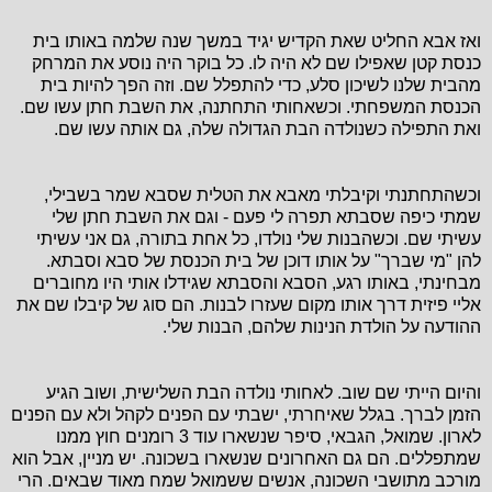
ואז אבא החליט שאת הקדיש יגיד במשך שנה שלמה באותו בית
כנסת קטן שאפילו שם לא היה לו. כל בוקר היה נוסע את המרחק
מהבית שלנו לשיכון סלע, כדי להתפלל שם. וזה הפך להיות בית
הכנסת המשפחתי. וכשאחותי התחתנה, את השבת חתן עשו שם.
ואת התפילה כשנולדה הבת הגדולה שלה, גם אותה עשו שם.
וכשהתחתנתי וקיבלתי מאבא את הטלית שסבא שמר בשבילי,
שמתי כיפה שסבתא תפרה לי פעם - וגם את השבת חתן שלי
עשיתי שם. וכשהבנות שלי נולדו, כל אחת בתורה, גם אני עשיתי
להן "מי שברך" על אותו דוכן של בית הכנסת של סבא וסבתא.
מבחינתי, באותו רגע, הסבא והסבתא שגידלו אותי היו מחוברים
אליי פיזית דרך אותו מקום שעזרו לבנות. הם סוג של קיבלו שם את
ההודעה על הולדת הנינות שלהם, הבנות שלי.
והיום הייתי שם שוב. לאחותי נולדה הבת השלישית, ושוב הגיע
הזמן לברך. בגלל שאיחרתי, ישבתי עם הפנים לקהל ולא עם הפנים
לארון. שמואל, הגבאי, סיפר שנשארו עוד 3 רומנים חוץ ממנו
שמתפללים. הם גם האחרונים שנשארו בשכונה. יש מניין, אבל הוא
מורכב מתושבי השכונה, אנשים ששמואל שמח מאוד שבאים. הרי