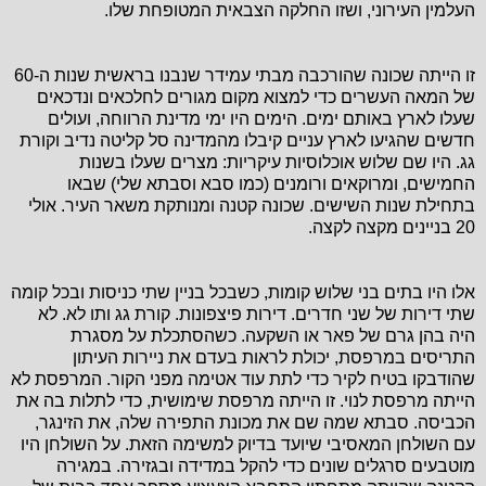
העלמין העירוני, ושזו החלקה הצבאית המטופחת שלו.
זו הייתה שכונה שהורכבה מבתי עמידר שנבנו בראשית שנות ה-60
של המאה העשרים כדי למצוא מקום מגורים לחלכאים ונדכאים
שעלו לארץ באותם ימים. הימים היו ימי מדינת הרווחה, ועולים
חדשים שהגיעו לארץ עניים קיבלו מהמדינה סל קליטה נדיב וקורת
גג. היו שם שלוש אוכלוסיות עיקריות: מצרים שעלו בשנות
החמישים, ומרוקאים ורומנים (כמו סבא וסבתא שלי) שבאו
בתחילת שנות השישים. שכונה קטנה ומנותקת משאר העיר. אולי
20 בניינים מקצה לקצה.
אלו היו בתים בני שלוש קומות, כשבכל בניין שתי כניסות ובכל קומה
שתי דירות של שני חדרים. דירות פיצפונות. קורת גג ותו לא. לא
היה בהן גרם של פאר או השקעה. כשהסתכלת על מסגרת
התריסים במרפסת, יכולת לראות בעדם את ניירות העיתון
שהודבקו בטיח לקיר כדי לתת עוד אטימה מפני הקור. המרפסת לא
הייתה מרפסת לנוי. זו הייתה מרפסת שימושית, כדי לתלות בה את
הכביסה. סבתא שמה שם את מכונת התפירה שלה, את הזינגר,
עם השולחן המאסיבי שיועד בדיוק למשימה הזאת. על השולחן היו
מוטבעים סרגלים שונים כדי להקל במדידה ובגזירה. במגירה