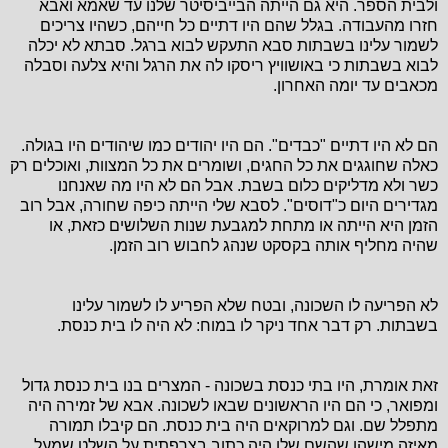
ולבית הספר. היא גם הייתה הבייביסיטר שלנו עד שאמא ואבא
חזרו מהעבודה. בגלל שהם היו דתיים כל חייהם, כשהיו צריכים
לשמור עלינו בשבתות סבא התעקש לבוא ברגל. סבתא לא יכלה
לבוא בשבתות כי באושוויץ ריסקו לה את הרגל והיא צלעה וסבלה
מכאבים עד יומה האחרון.
הם לא היו דתיים "כבדים". הם היו יהודים כמו שיהודים היו בגולה.
כאלה שחוגגים את כל החגים, ושומרים את כל המצוות, ואוכלים רק
כשר ולא מדליקים כלום בשבת. אבל הם לא היו מה שאנחנו
מגדירים היום כ"דוסים". לסבא שלי הייתה כיפה שחורה, אבל רוב
הזמן היא הייתה או מתחת למגבעת שנות השלושים כזאת, או
שהיה מחליף אותה בקסקט שנהג לחבוש רוב הזמן.
לא הפריעה לו השכונה, ובטח שלא הפריע לו לשמור עלינו
בשבתות. רק דבר אחד ניקר לו במוח: לא היה לו בית כנסת.
זאת אומרת, היו בתי כנסת בשכונה - המצרים בנו בית כנסת גדול
ומפואר, כי הם היו הראשונים שבאו לשכונה. אבא של זמירה היה
מתפלל שם. וגם למרוקאים היה בית כנסת. הם קיבלו תמורה
מאיזה מישהו שהשם שלו היה כתוב בצרפתית על השלט שמעל