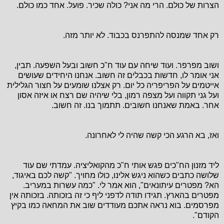
הצרות של כולם. הרי מה אני? כולה שכיר. פועל. אחד כמו כולם.
רק אחד שמנסה להתפרנס בכבוד. לא יותר מזה.
ושוב מפרפר. ועוד שיחה עם עוד ח"כ חשוב ובעל השפעה. תבין,
אני אומר לו, חדשות בכבלים זה חשוב. אנחנו היחידים שעושים
אייטמים על הפריפריה כל יום. רק אצלנו שומעים על חצור הגלילית
ועל גני תקווה ועל מצפה רמון, בלי שיהיה שם רצח או איזה אסון
אחר. באמת שאנחנו חשובים. תתמוך בנו. זה חשוב.
ואז, בא הרגע הכי קשה שהיה לי לאחרונה.
ליד מזנון הח"כים פגש אותי ח"כ מהקואליציה. עמדתי שם עוד
שלושה כתבים כשהוא ניגש אלינו, כולו מחויך. "קשה לכם באיגוד,
הא? מפטרים עיתונאים", הוא אמר לי. "כמה עשרות במעריב.
מפטרים בהארץ. תגידו תודה לדפני ליף כי זה בזכותה. בזכותה אין
מפרסמים. בוא נראה אתכם מעודדים שוב את המחאה כמו בקיץ
הקודם".