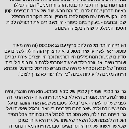
המדרגות בהן ירדו לבית הכנסת הזה. והרומנים? הם התפללו
באיזה חדרון שנתנו להם, בקומה הראשונה של אחד הבניינים. קטן
קטן. בקושי היה שם מקום להכניס מניין. ובכל בוקר הם התפללו
שם, ובחגים - בעיקר ביום כיפור - היו מעבירים את התפילה לבית
הספר הממלכתי שהיה בקצה השכונה.
העירייה הייתה מקצה להם צריף עם גג אסבסט (זה היה מאוד
פופולרי אז, לא ידעו שזה מסוכן), ואת הצריף הזה חילקו לשניים עם
סדינים שנשות המתפללים היו תורמות וכך היו יוצרים עזרת גברים
ועזרת נשים. אני זוכר כילד שמאוד אהבתי ללכת ביום כיפור ל"בית
כנסת" של סבא וסבתא כי היה שם מגרש כדורסל וכדורגל, וסבתא
הייתה מגניבה לי עוגיות גבינה "כי הילד עוד לא צריך לצום".
גרו גר בבניין שמימין לבניין של סבא וסבתא. הוא היה הונגרי, והיה
נשוי לגויה. זאת אומרת, היא לא באמת הייתה גויה - היא התגיירה
לפני שעלתה לארץ - אבל בגלל שסבתא שנאה את ההונגרים על
מה שעשו לה ולכל שאר הטרנסילבנים בשואה, ובגלל שאשתו של
גרו הייתה בת גילה, היא הסכימה לסבול את נוכחותה אבל תמיד
הזכירה לעצמה ולכל השאר שאשתו של גרו היא גויה. כמובן
שכאשר אשתו של גרו הייתה מגיעה סבתא הייתה מאוד נחמדה