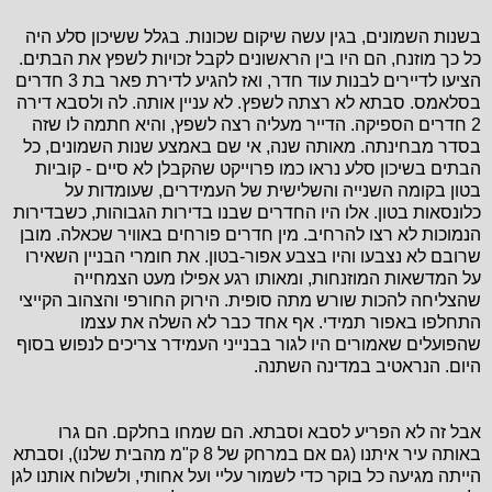
בשנות השמונים, בגין עשה שיקום שכונות. בגלל ששיכון סלע היה
כל כך מוזנח, הם היו בין הראשונים לקבל זכויות לשפץ את הבתים.
הציעו לדיירים לבנות עוד חדר, ואז להגיע לדירת פאר בת 3 חדרים
בסלאמס. סבתא לא רצתה לשפץ. לא עניין אותה. לה ולסבא דירה
2 חדרים הספיקה. הדייר מעליה רצה לשפץ, והיא חתמה לו שזה
בסדר מבחינתה. מאותה שנה, אי שם באמצע שנות השמונים, כל
הבתים בשיכון סלע נראו כמו פרוייקט שהקבלן לא סיים - קוביות
בטון בקומה השנייה והשלישית של העמידרים, שעומדות על
כלונסאות בטון. אלו היו החדרים שבנו בדירות הגבוהות, כשבדירות
הנמוכות לא רצו להרחיב. מין חדרים פורחים באוויר שכאלה. מובן
שרובם לא נצבעו והיו בצבע אפור-בטון. את חומרי הבניין השאירו
על המדשאות המוזנחות, ומאותו רגע אפילו מעט הצמחייה
שהצליחה להכות שורש מתה סופית. הירוק החורפי והצהוב הקייצי
התחלפו באפור תמידי. אף אחד כבר לא השלה את עצמו
שהפועלים שאמורים היו לגור בבנייני העמידר צריכים לנפוש בסוף
היום. הנראטיב במדינה השתנה.
אבל זה לא הפריע לסבא וסבתא. הם שמחו בחלקם. הם גרו
באותה עיר איתנו (גם אם במרחק של 8 ק"מ מהבית שלנו), וסבתא
הייתה מגיעה כל בוקר כדי לשמור עליי ועל אחותי, ולשלוח אותנו לגן