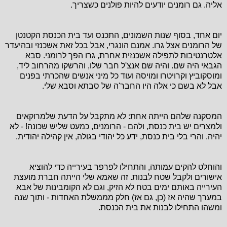
אליה. גם רומנים יודעים להיות פולנים כשצריך.
יום אחד, בסוף שנות השמונים, התכנס ועד בית הכנסת הקטנטן
של הרומנים אצל גרו. אמנם הונגרי, אבל בכל זאת אשכנזי ובהיעדר
אלטרנטיבות לתפילה אשכנזית אחרת, גרו הפך לרומני. סבא
הגבאי היה שם. והיה שם אנצ'ל חבר שלו, והרשקו מהרחוב ליד,
ומוסקוביץ וקרויטרו ומויסה ועוד כל מיני אנשים שהכרתי בפנים
אבל לא בשם כי אלה היו החבר'ה של סבתא וסבא שלי.
המסקנה שלהם הייתה אחת: לא מתקבל על הדעת שלמרוקאים
ולמצרים יש בית כנסת, ולהם - הרומנים, כמעט שליש שכונה! - לא
יהיה. והרי בלי בית כנסת, ידע כל יהודי בגולה, אין קהילה יהודית.
והוחלט להקים עמותה, והתחילו לפרפר בעירייה כדי להוציא
אישורים ולקבל שטח לבנות. זה שאמא שלי הייתה חברת מועצת
העירייה באותם ימים בטח לא הזיק, וגם לא הקומבינות של אבא
במערך שהיה אז (כן, גם אז) חלק מממשלת האחדות - ותוך שנה
ומשהו התחילו לבנות את בית הכנסת.