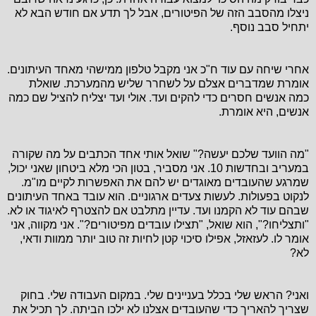
ניצלו מהסבב הזה של הפיטורים, אבל לך תדע אם חודש הבא לא
יתחיל סבב נוסף.
אחרי שיחה עם עוד ח"כ אני מקבל טלפון ממישהי מאחד העיתונים.
אומרת שמדברים אצלם על לשחרר שליש מהמערכת. שואלת
כמה אנשים חסרים כדי להקים ועד. אולי ועד יצליח להציל שם כמה
אנשים, היא אומרת.
"מה הוועד שלכם יעשה?" שואל אותי אחד הכתבים על מה שקורה
במעריב ובחדשות 10. אני מסביר, בטון הכי מלא ביטחון שאני יכול,
שמרגע שהעובדים מאוגדים יש להם את האפשרות לקיים מו"מ.
לנקוט בפעולות. לעשות צעדים ארגוניים. הוא עובד באחד העיתונים
שבהם עוד לא הקמנו ועד. עדיין מתלבט אם להצטרף לאיגוד או לא.
"ותצליחו?", הוא שואל, "תצילו עובדים מפיטורים?". אני מקווה, אני
אומר לו. לעזאזל, אפילו סיכוי קטן לחיות זה טוב יותר ממוות ודאי,
לא?
ואני? הראש שלי בכלל בעניינים שלי. במקום העבודה שלי. בחוק
שצריך להאריך כדי שהעובדים אצלנו לא ילכו הביתה. לך תכיל את