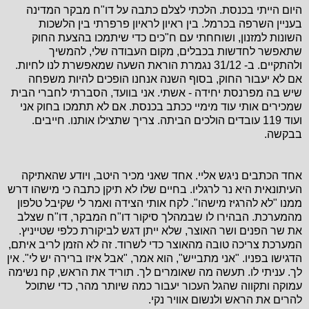
היום הייתי בכנסת. הלכתי לצלם כתבה על דו"ח מבקר המדינה
בעניין השרפה בכרמל. בין ראיון לראיון פרפרתי בין הלשכות
השונות למזנון, ושוחחתי עם ח"כים כדי שיתמכו בהצעת החוק
שתאפשר לחדשות בכבלים, מקום העבודה שלי, להמשיך
ולהתקיים. ב- 31/12 נגמרת הוראת השעה שמאפשרת לנו לחיות.
אם לא יעבור החוק, בסוף השנה אנחנו הופכים להיות משפחה
שיש בה מפרנסת יחידה - אשתי. אני בוועד, הסברתי לחברי הבית
שמכירים אותי עוד מימיי ככתב בכנסת. אם לא תתמכו בחוק אני
ועוד 119 עובדים הולכים הביתה. צריך שתצילו אותנו. חייבים.
בבקשה.
אחד הכתבים ניגש אליי. אחד שאני מכיר היטב, ויודע שהאתיקה
העיתונאית היא נר לרגליו. בחיים שלו לא תיקן כתבה כי מישהו דרש
ממנו "לא להרגיז מישהו". לקח אותי הצידה ואמר לי שקיבל טלפון
מהמערכת. הבהירו לו שבמהלך סיקור דו"ח המבקר, דו"ח שצלב
את שר הפנים ושר האוצר, שלא ייתן דגש לביקורת כלפי שטייניץ.
המערכת צריכה טובה מהאוצר כדי לשרוד. זה לא הזמן לריב איתם,
הדגישו בפניו. "אני מתבייש", הוא אמר, "אבל איזו ברירה יש לי". אין
לך. עניתי לו. תעשה מה שאומרים לך. תוריד את הראש, קח נשימה
עמוקה ותקווה שהגל העכור יעבור כמה שיותר מהר, כדי שתוכל
להרים את הראש ולנשום אוויר נקי.