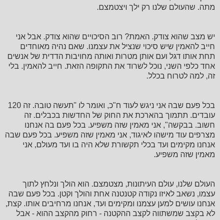
מתה. שהעולם שלנו רק ילך ויצטמצם.
יש מצב שהוא צודק. האמת? רוב הסיכויים שהוא צודק. אבל אני
חייב להאמין שיש סיכוי שנציל את עצמנו. שאם נהיה מאוחדים
תחת אותו דגל ועם אותן מטרות ואותה מחויבות הדדית של אנשים
אחד כלפי השני, נוכל לשרוד את התקופה הזאת. חייב להאמין. בלי
זה, למה לטרוח בכלל.
בכל פעם שבה אני ניגש לעוד ח"כ, ואומר לו "תעשה טובה. זה 120
עובדים. תתמוך בהארכת את החוק של החדשות בכבלים. זה
חשוב. בבקשה", אני מאמין שזה משפיע. בכל פעם בה אנחנו
מצרפים עוד מישהו לאיגוד, אני מאמין שזה משפיע. בכל פעם שבה
אנחנו מקימים ועד בכלי תקשורת שלא היה בו ועד מעולם, אני
מאמין שזה משפיע.
העולם שלנו, עולם העיתונות, מצטמצם. הוא הולך ונלחץ לתוך
עצמו, נשאב לאיזו נקודה קטנטנה אחת והולך וקטן. בכל פעם שבה
אנחנו עושים למען עצמנו ומקימים ועד, אנחנו מרחיבים אותו. קצת,
לא בקצב שמשתווה לקצב ההקטנה - רחוק מהקצב ההוא - אבל