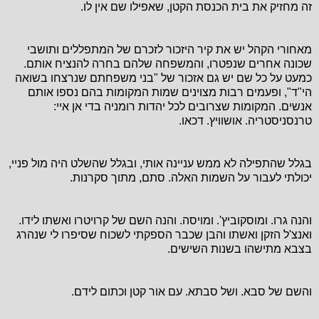
זה מחזיק את בית הכנסת הקטן, שאפילו שם אין לו.
מאחורי הקהל יש את קיר היזכור לזכרם של המתפללים ותושבי
שכונה אחרים שנפטרו, והמשפחה שלהם בחרה להנציח אותם.
כמעט על כל שם יש גם אזכור של "בני משפחתם שנרצחו בשואה
הי"ד", ופעמים רבות מצוינים שמות המקומות בהם נספו אותם
אנשים. המקומות שצרובים לכל יהדות רומניה בדי אן איי:
טרנסניסטריה. אושוויץ. דכאו.
בגלל שהתפילה לא ממש עניינה אותי, ובגלל שהשלט היה מול פניי,
יכולתי לעבור על השמות האלה. סתם, מתוך סקרנות.
והנה גרו. ומוסקוביץ'. ומויסה. והנה השם של קרויטרו ואשתו לידו.
ואנצ'ל הזקן ואשתו והבן שכבר הספקתי לשכוח שסיפרו לי שנהרג
בצבא מתישהו בשנות השישים.
והשם של סבא. ושל סבתא. עם אור קטן וכתום לידם.