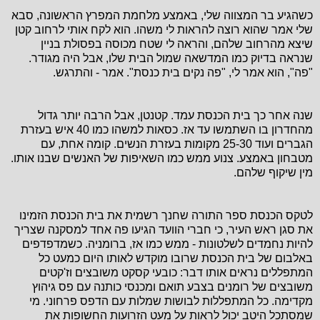
כשהגיע בר המצווה שלי, באמצע מלחמת המפרץ הראשונה, סבא
שלי אמר שהוא רוצה להראות לי משהו. הוא לקח אותי לרחוב קטן
שיצא מהרחוב שלהם, והראה לי שטח מכוסה בפסולת בניין
שנראה בדיוק כמו המדשאה שמול הבית שלו, אבל היה מגודר.
"פה", הוא אמר לי, "פה נקים בית כנסת". אמר - והתרגש.
שנה אחר כך בית הכנסת עמד. קטנטן, אבל הרבה יותר גדול
מהחדרון בו השתמשו עד אז. כסאות למשהו כמו 40 איש בעזרת
הגברים ועוד 25-30 מקומות בעזרת הנשים. קומה אחת, עם
מטבחון באמצע. צנוע ממש כמו השאיפות של האנשים שבנו אותו.
מין שיקוף שלהם.
לטקס הכנסת ספר התורה שחנך רשמית את בית הכנסת הזמינו
את סגן ראש העיר, כי חברי הוועד הגיעו פה אחד למסקנה שצריך
להיות נחמדים לשלטונות - ממש כמו אז, ברומניה. כשמדפדפים
באלבום של בית הכנסת שרובו מוקדש לאותו היום כמעט כל
המתפללים נראים אותו דבר: כובעי קסקט משובצים וז'קטים
משובצים של רומנים בצבע תואם ומכנסי כותנה עם פס גיהוץ
מקדימה. כל המתפללות לבושות שמלות עם הדפס פרחוני. מי
שמסתכל היטב יכול לראות על מעט הזרועות החשופות את