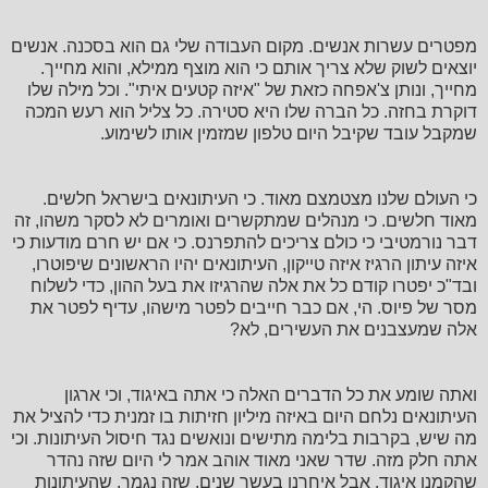
מפטרים עשרות אנשים. מקום העבודה שלי גם הוא בסכנה. אנשים
יוצאים לשוק שלא צריך אותם כי הוא מוצף ממילא, והוא מחייך.
מחייך, ונותן צ'אפחה כזאת של "איזה קטעים איתי". וכל מילה שלו
דוקרת בחזה. כל הברה שלו היא סטירה. כל צליל הוא רעש המכה
שמקבל עובד שקיבל היום טלפון שמזמין אותו לשימוע.
כי העולם שלנו מצטמצם מאוד. כי העיתונאים בישראל חלשים.
מאוד חלשים. כי מנהלים שמתקשרים ואומרים לא לסקר משהו, זה
דבר נורמטיבי כי כולם צריכים להתפרנס. כי אם יש חרם מודעות כי
איזה עיתון הרגיז איזה טייקון, העיתונאים יהיו הראשונים שיפוטרו,
ובד"כ יפטרו קודם כל את אלה שהרגיזו את בעל ההון, כדי לשלוח
מסר של פיוס. הי, אם כבר חייבים לפטר מישהו, עדיף לפטר את
אלה שמעצבנים את העשירים, לא?
ואתה שומע את כל הדברים האלה כי אתה באיגוד, וכי ארגון
העיתונאים נלחם היום באיזה מיליון חזיתות בו זמנית כדי להציל את
מה שיש, בקרבות בלימה מתישים ונואשים נגד חיסול העיתונות. וכי
אתה חלק מזה. שדר שאני מאוד אוהב אמר לי היום שזה נהדר
שהקמנו איגוד, אבל איחרנו בעשר שנים. שזה נגמר. שהעיתונות