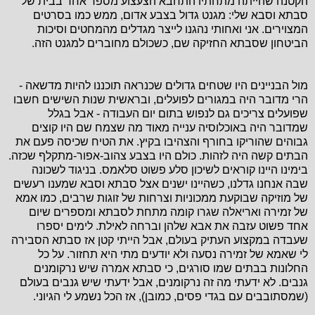
הקטנה שהייתה מתחתיו התחבא הצעצוע מספר אחד בבית של
סבתא וסבא שלי: מגנט גדול בצבע אדום, ממש כמו בסרטים
המצוירים. אני ואחותי נהגנו לייצר מגדלים מהמחטים וסיכות
הביטחון שסבתא החזיקה שם, כשכולם מחוברים למגנט הזה.
מול הבניינים היו שטחים גדולים שכנראה תוכננו להיות מדשאה -
הרי מדובר היה במגורים לפועלים, ובראשית שנות השישים חשבו
שפועלים צריכים גם לנפוש בתום יום העבודה - אבל בגלל
שמדובר היה באוכלוסיה ענייה מאוד מה שצמח שם היו קוצים
גבוהים שהוריקו בחורף והצהיבו בקיץ. את הטיח שכיסה פעם את
הבתים קשה היה לזהות. כולם היו בצבע צהוב-אפור-מתקלף שכזה.
בימינו היינו קוראים לשיכון סלע פשוט סלאמס. בניגוד לשכונה
שבה אנחנו גדלנו, כשהיינו ישנים אצל סבתא וסבא שמענו רעשים
של מוזיקה שבוקעת ממכוניות וצרחות של זוגות שרבים, כמו אמא
של זמירה ואריאלה שגרו קומה מתחת לסבתא ומספרים שיום
אחד פשוט עזבה את אבא שלהן וברחה לאילת. לימים יספרו
שעבדה במקצוע העתיק בעולם, אבל הייתי קטן אז סבתא הסבירה
לי שאמא של זמירה נסעה ולא יודעים מתי היא תחזור. על כל
החלונות בבתים שמו סורגים, כי סבתא אמרה שיש נרקומנים
גנבים. לא ידעתי מה זה נרקומנים, אבל ידעתי שיש גנבים בעולם
(שמסתובבים עם בגדי פסים, כמובן), אז הכל נשמע לי הגיוני.