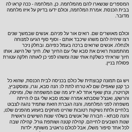
המספרים שנשארו להם מהמלחמה. כן, המלחמה - ככה קראו לה
בבית הכנסת. אמרת המלחמה, וכולם ידעו בדיוק על איזו מלחמה
מדובר.
וכולם מאושרים שם. רואים אור על פניהם. אנשים שבמשך שנים
רצו שיהיה להם משהו שיכבד אותם - וסוף סוף הגיעו למנוחה
ולנחלה. אנשים שרואים ברכה בעמל כפיהם. ובחלק ניכר
מהתמונות רואים את סבא שלי עם החיוך שלו. חיוך של הישג. אותו
חיוך שראיתי כשלקח אותי שנה ומשהו לפני כן לאותה חלקה עטורת
פסולת בניין.
ויש גם תמונה קבוצתית של כולם בכניסה לבית הכנסת, שהוא כל
כך קטן שאפילו שם לא טרחו לתת לו: הנה סבא, וגרו, ומוסקוביץ,
וקרויטרו, ונתן שאף אחד לא ידע מה שם המשפחה שלו, ומויסה,
והרשקו, ואנצ'ל שסבתא אמרה שכמו סבא שלי גם לו הייתה
משפחה לפני המלחמה, והנה הגברת הזאת שתמיד נהגה לצבוט
בלחיים ולתת נשיקות רטובות שהיינו מוחקים בזעזוע מהפנים שלנו,
והנה סבתא - חבורה של אנשים בשלהי שנות השישים וראשית
שנות השבעים לחייהם. קהילה קטנה ושותפת גורל. קהילה שבה
לכל אחד סיפור משלו, אבל לכולם נראטיב משותף. ילדות