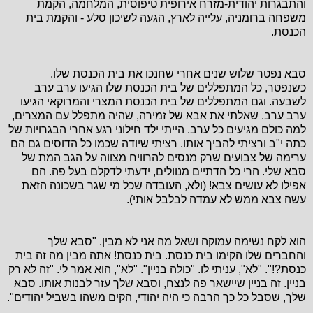
והתבגרות יהודית-מזרח אירופית טיפוסית, המלחמה, הקמת
משפחה ברומניה, עלייה לארץ, הגעה לשיכון סלע - והקמת בית
הכנסת.
סבא נפטר שלוש שנים אחרי שחנכו את בית הכנסת שלו.
כשנפטר, כל המתפללים של בית הכנסת שלו הגיעו ערב ערב
לשבעה. וגם המתפללים של בית הכנסת המצרי והמרוקאי הגיעו
ערב ערב. שאלתי את אבא של זמירה, שהיה מתפלל עם המצרים,
למה כולם מגיעים כל ערב. הייתי ילד חילוני רגע אחרי הבגרויות של
כתה י"ב ורציתי להביך אותו. רציתי שיודה שכמו כל הדוסים גם הם
ערימה של צבועים שרק מנסים להרוויח מצווה על הגב המת של
סבא שלי. הרי כל הדתיים מנוולים, ידעתי לדקלם בעל פה. הם
אפילו לא עושים צבא! (ולא, העובדה שכל מי שגר בשכונה הזאת
עשה צבא ממש לא עמדה לבלבל אותי).
הוא לקח נשימה עמוקה ושאל מה אני לא מבין. "סבא שלך
והחברים שלו הקימו בית כנסת. בית כנסת! אתה מבין מה זה בית
כנסת?!". "לא", עניתי לו. "כולה בניין". "לא", הוא אמר לי. "זה לא רק
בניין. זה בניין שיישאר פה לנצח, וסבא שלך עזר לבנות אותו. סבא
שלך, שסבל כל כך הרבה כי היה יהודי, הקים משהו בשביל יהודים".