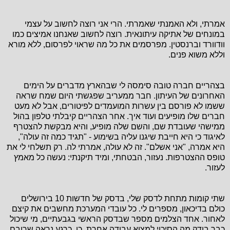
אמרתי, ולא האמנתי שאמרתי. הרי אני רוצה לחשוב על עצמי
במונחים של אתיקה עיתונאית. רוצה לחשוב שאנחנו אמיצים כמו
וודוורד וברנסטין. מפרסמים את כל מה שראוי לפרסום, ללא מורא
וללא משוא פנים.
בצהריים חברה טובה סימסה לי שבהארץ מדברים על הימים
האחרונים של העיתון. חבר ממעריב שפגשתי היום שמח שראה
ששמו לא פורסם בין עשרות המועמדים לפיטורים, אבל לא מעט
חברים שלו מופיעים ועוד איך. אחר הצהריים קיבלתי טלפון בהול
ממישהי שעובדת שם, והשם שלה מופיע, והיא מבקשת להצטרף
לאיגוד כי היא חייבת שיגנו עליה בשימוע - "תגיד כמה זה עולה",
היא אמרה, "אני אשלם". זה לא עולה, אמרתי לה. רק תשלחי לי את
טופס ההצטרפות. נעזור, הבטחתי, ומיד תיקנתי: נעשה כל מאמץ
לעזור.
שתי קומות מתחת לדסק שלי, בדסק של חדשות 10 בירושלים
כולם בדיכאון, מספרים לי. כל עובדי המערכת מחשבים את קיצם
לאחור. אחד הצלמים מספר שבדסק הראשי בגבעתיים, מי שיכול
כבר בודק מה הסיכוי למצוא עבודה אחרת. כן, כרגע נראה שרובם