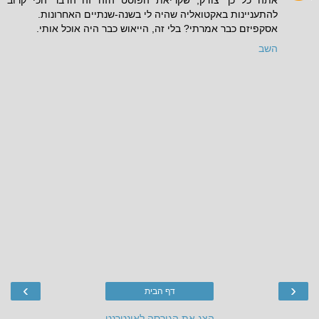
אתה כל כך צודק, שקריאת הפוסט הזה זה הדבר הכי קרוב
להתעניינות באקטואליה שהיה לי בשנה-שנתיים האחרונות.
אסקפיזם כבר אמרתי? בלי זה, הייאוש כבר היה אוכל אותי.
השב
›
‹
דף הבית
הצג את הגירסה לאינטרנט