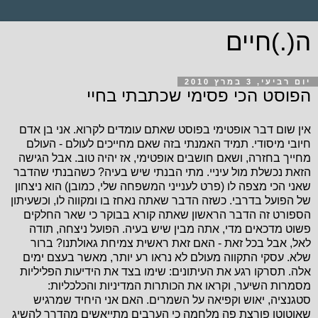
ה(.)חיים
יום רביעי, 3 במרץ 2010
הפוסט הכי פסימי שכתבתי בחיי
אין שום דבר אופטימי בפוסט שאתם עומדים לקרוא. אני בן אדם
חיובי מיסודי. תמיד האמנתי בזה שאם מחייכים לעולם - העולם
מחייך בחזרה, ושאם חושבים אופטימי, אז יהיה טוב. אבל הגישה
הזאת נכשלת מול עיניי. מתי הבנתי שיש בעיה? כשהבנתי שהדבר
שאני הכי מצפה לו (פרט לענייני המשפחה שלי, כמובן) הוא ניצחון
של הפועל בדרבי. כשזה הדבר שאתה נאחז בו ומקווה לו, וכשעיתון
הספורט זה הדבר הראשון שאתה קורא בבוקר כי שאר החלקים
פשוט מדכאים מדי, אתה מבין שיש בעיה. הפועל ניצחה, תודה
לאל, אבל בכל זאת - האם זאת ראשית צמיחת גאולתנו? ברור
שלא. עסקי התקווה מעולם לא נראו רע יותר, מאשר בעצם ימים
אלה. תסרקו רגע את העיתונים: שימו בצד את הידיעות הפליליות
מסמרות השיער, וקראו את הכותרות המדיניות והכלכליות:
סטגנציה, יאוש וקפיאה על השמרים. האם אני היחיד שמרגיש
שאוטוטו פורצת פה מלחמה כי הערבים מתייאשים מהדרך להשיג