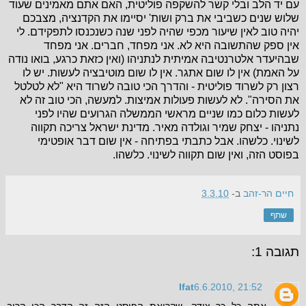
עם יד הלב ובלי קשר להשקפה פוליטית, האם אתם מאמינים שעוד
שלוש שנים כשביבי את ברק ושות' יסיימו את הקדנציה, מצבכם
יהיה טוב לאין שיעור מכפי שהיה לפני שנה כשנכנסו לתפקידם. לי
אין ספק שהתשובה היא לא. אני מפחד, חברים. אני מפחד
שבהיעדר אלטרנטיבה אמיתית לנתניהו (ואין כזאת כרגע, בואו נודה
על האמת) אין לו שום אתגר. אין לו שום מוטיבציה לעשות. יש לו
רצון רק לשרוד פוליטית - והדרך הכי טובה לשרוד היא "לא לטלטל
את הסירה". לא לעשות פעולות אמיצות. למעשה, הכי טוב זה לא
לעשות כלום כמו שניים מראשי הממשלה הגרועים שהיו לפני
נתניהו - יצחק שמיר וגולדה מאיר. מדינת ישראל צריכה תקווה
לשינוי. כלשהו. אבל כתבתי בפתיחה - אין שום דבר אופטימי
בפוסט הזה, ואין שום תקווה לשינוי. כלשהו.
חיים הר-זהב
ב-
3.3.10
שתף
תגובה 1:
Ifat
6.6.2010, 21:52