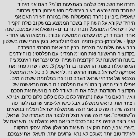
חזרה את השטחים שלהם באמצעות מו"מ? האם אני היחיד
שנחרד מזה שראש העיר בירושלים הוא פירומן רודף פרסום
שאפילו ביבי (!) נחרד מהפעולות שלו במזרח העיר? האם אני
היחיד שקורא על השחיקה בשכר הממוצע במשק וביכולת הקנייה
של הישראלי הממוצע? חברות וחברים - תשאלו את עצמכם, שנה
אחרי הבחירות, מה עשתה הממשלה עבורנו. תמצאו הישג אחד -
קטן! - שליברמן-ברק-נתניהו הצליחו להביא. בגין אחרי שנה בשלטון
כבר עשה שלום עם מצרים. רבין הביא את הסכמי ההפרדה
בקדנציה הראשונה ואת המו"מ המדיני עם הפלסטינים והירדנים
בשנה הראשונה של הקדנציה השנייה. פרס עצר את האינפלציה
המשתוללת בשנתו הראשונה ברח' קפלן 3. משה שרת פתח את
אפריקה לישראל בשנתו הראשונה. לוי אשכול ביטל את הממשל
הצבאי של אזרחי ישראל הערבים וניצח במלחמת ששת הימים.
אפילו ביבי המשיך במו"מ עם הפלסטינים בשנה הראשונה של
הקדנציה הקודמת, שלח את רון לאודר לסורים ועשה את הסכם
וואי. והפעם מה עשה נתניהו? כלום. כלום כלום כלום כלום. אני לא
רציתי אותו כראש ממשלה, אבל כישראלי-ציוני שרוצה לגור פה
ורוצה שיהיה פה טוב אני רוצה שממשלת ישראל תצליח בנושאים
ה"שוטפים". אני רוצה שהיא תצליח לבצר את מעמדה של ישראל,
ואני רוצה שיהיה פה טוב כלכלית כי אם היא נכשלת אני חש זאת על
בשרי. אבוי, כמה חזק אני חש את הכישלון שלה. עסקי התקווה
לעתיד טוב יותר מעולם לא נראו גרועים יותר. תשאלו את עצמכם,