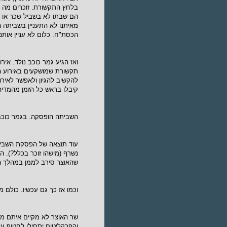
בלחץ התקשורת. זוכרים מה ה
הם שבתו לא בשביל שכר או תנ
מאיתנו לא התעניין בשביתה 
הכסת"ח. כלום לא עניין אותנו
תקשורת שמושקעים באירוע ה
להקשיב להגיון ולאפשר לאירו
קיבלו בראש כל הזמן מהמדיה
השביתה הופסקה. בגמר כוכב 
עוד תוצאה של הפסקת השבית
נשרף (מישהו זוכר בכלל?). הוא
שהאוצר סירב לממן במהלך ה
וכמו אז כך גם עכשיו. כולם
שר האוצר לא מקיים איתם משא
והפרקליטים יתחילו לחטוף 