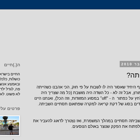
ה(.)חיים
תה?
כושלות, כלכל
ובאמצע אנשי
היחיד שאסור היה לו לשבות על פי חוק, הכי אהבנו כשהייתה
פה, לגדל ילדי
רון, אבל זה לא - כל השדה היה מושבת (כל מה שצריך היה
לא פשוט. לא 
לעשות זה שאחד הטכנאים ילחץ על כפתור ה - "off" במסוע המזוודות, וזה הכל), ואנחנו היינו
בדים בסוג של דקת קריאה למקרה שפתאום תסתיים השביתה.
פרטים עלי
השביתה תסתיים במהלך המשמרת, ואז נצטרך לדאוג להעביר את
לפתוח את הפקק שנוצר באולם הנוסעים.