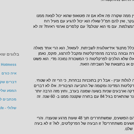
ן ממה שקורה פה אלא אם זה פוטואופ שהוא יכול לצאת ממנו
קר, ואין להם חמ"ל שאליו הוא יכול להגיע עם מעיל רוח
 המצלמות. עם מי הוא יצטלם? עם קלסרים וארגזי ראיות? זה לא
לל מתנגד אידיאולוגית לשביתות. לעזאזל, הוא הרי אחד מאלה
רת גבוהה בהרבה מהפרקליטות ומקבל להרצוג, פוקס, נאמן
בלוגים שאנ
אלו שלא הולכים לפרקליטות כי המשכורת נמוכה מדי. הוא פשוט
ם או בתוצאות של השביתה הזאת.
Hotmess
איה כורם
גלות עניין - אבל רק בתוכניות נבחרות, כי הרי זה לא שטחי.
דברים שק
רקליטות המדינה ומקומה של התביעה הציבורית. אלו לא דברים
המסע שלי 
 וארבעים שניות בשעה שמונה בערב, וחוץ מזה הרבה יותר
מגניב לעשות אייטם על יו הפנר שהתארס בגיל 84 עם בחורה שקטנה ממנו ב- 60 שנה. זה
מכתבים ל-
שלולי - TheMarker Cafe
היחידים שמבסוטים בינתיים הם הפושעים, שמשתחררים תוך 48 שעות מרגע שנעצרו. והרי
עים משתחררים? זו הבעיה של הפרקליטים, לא? זו לא בעיה
שלנו.