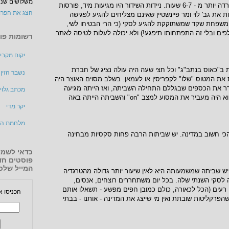
משלושים שנה,
אף פעם לא קרה ששביתה שרדה יותר מ - 6-7 שעות. ניידות השידור היו מגיעות מיד, פורסות
הצג את הפרו
 את גב' לוי ומר פיינשטיין שאינם מצליחים להגיע לפגישה
משפחת שקד שמשתוקקת להגיע לסקי (כי הרי הבטיחו לשי,
לפים ובלי זה התפתחותו תיפגע!) ולא יכולה לעלות לטיסה לאתר
רשומות פופ
יקום מקבי
 ב"כאוס בנתב"ג" וכל חצי שעה היה עולה נציג של חברת
נשבר הזין
ת המטוס "שלו" לקפריסין או לעמאן. בשלב מסוים האוצר היה
ר את הכספים שבגללם התחילה השביתה, ואז הייתה מגיעה
מכתב גלוי 
שעתו הגדולה של הטכנאי - הוא היה מעביר את המסוע למצב "on" והשביתה הייתה באה
יקר מדי
מלחמת הד
הכי חשוב במדינה. יש שביתות הרבה פחות סקסיות מבחינה
כדאי לשמו
פוסטים חד
המייל שלכ
 שביתה שמשמעותה היא לאין שיעור יותר גדולה מהטרגדיה
סקי השנתי שלה. בכל יום משתחררים רוצחים, אנסים,
 רעים (הכל לכאורה, כולם כמובן חפים מפשע - תשאלו אותם
הכניסו א
שהפרקליטות שובתת ואין מי שייצג את המדינה - אותנו - בבתי