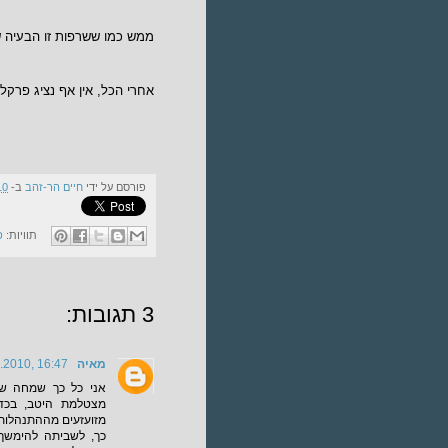
ממש כמו ששרפות זו הבעיה של
אחרי הכל, אין אף נציג פרקליטו
פורסם על ידי
חיים הר-זהב
ב-
10
תוויות:
פ
3 תגובות:
מאיה B
.2010, 16:47
אני כל כך שמחה ש
מצטלמת היטב, בכדי
מזועזעים מההתנהלות
כך, לשביתה להימשך ז