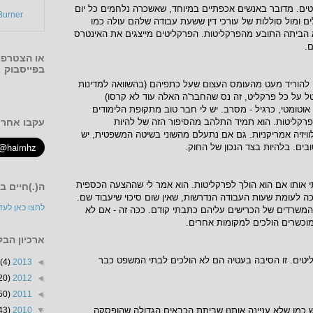
טים. מדובר באנשים אכפתיים במיוחד, שאשכרה נלחמים כל יום
urner
לים ומול סוללות של עורכי דין ששעת עבודה שלהם עולה כמו
 הביתה התובע מהפרקליטות. הפרקליטים מייצגים את האינטרס
.
או הצטרפו 
בפייסבוק
 להוריד מעט מהעומס העצום שעל כתפיהם (בהשוואה למדינות
 על כל פרקליט, זה נס שהחבר'ה האלה עוד לא קרסו)
 אוטומטי, כרגיל - מסרב. יש לי חבר טוב מתקופת הלימודים
רקליטות. הוא תמיד התלהב מהסיפור הזה של להיות
עקבו אחרי 
וויזיה אמריקניות. גם אם נתעלם מהשוני בשיטה המשפטית, יש
ים. בלהיות בצד הנכון של החוק.
אותו אם הוא הולך לפרקליטות. הוא אמר לי שההצעה הכספית
ה(.)חיים ב
ה לעומת שעות העבודה הנדרשות, שאין שום סיכוי שיעבוד שם.
לחצו כאן לעד
 המשרדים של הכרישים עליהם כתבתי קודם. ככה זה - אם לא
וכשרים הולכים למקומות אחרים.
ארכיון הבל
יטים. זו הסיבה בעטיה הם לא הולכים לבתי המשפט כבר
(4)
2013
◄
20)
2012
◄
50)
2011
◄
ש כמו שלא עניינה אותנו שביתת הכבאים הגדולה שהופסקה
43)
2010
▼