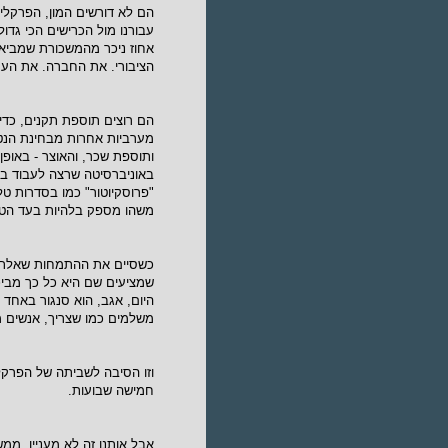
הם לא דורשים המון, הפרקלי
עבורנו מול הכרישים הכי גדו
אחוז ניכר מהמשכורת שמביא
הציבורי. את החברה. את העם
הם רוצים תוספת תקנים, כדי
מערביות אחרות מבחינת הנטל
ותוספת שכר, והאוצר - באופן
באוניברסיטה שרצה לעבוד בפ
"פרוסקיוטור" כמו בסדרות טל
משהו מספק בלהיות בעד הטוב
כשסיים את ההתמחות שאלתי 
שמציעים שם היא כל כך מביכ
היום, אגב, הוא סנגור באחד
משלמים כמו שצריך, אנשים מ
וזו הסיבה לשביתה של הפרקל
חמישה שבועות.
אבל אותנו זה לא מעניין, ממ