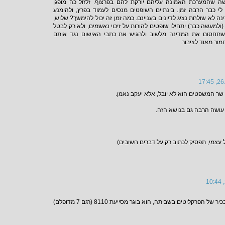
שה שהמערכת האמונה עליהם יורקת להם בפרצוף. זלזול כה מופגן
לי כבר הרבה זמן. בינתיים השופטים מנסים לעמוד בפרץ, ולהימנע
ה לא שולחת נציג לדיונים בעניינם. כמה זמן זה יכול להימשך? שלוש,
ולמעשה כבר) יתחילו שופטים להורות על זיכוי נאשמים, ולא רק לבטל
 שתחסום את המדינה מלשוב ולהגיש את כתבי האישום נגד אותם
חמור מאוד לציבור.
26.1
 שר המשפטים הוא לא יובל, אלא יעקב נאמן.
עושה הרבה גם בנושא הזה.
 עצמי, תפסיק לכתוב רק על דברים חשובים)
של הפרקליטים בשביתה, הוא בוגר מסייעת 8110 (רגם 7 מדופלם)