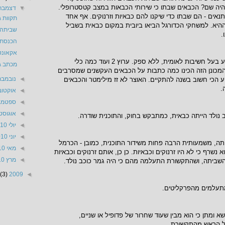
יה שם? הכבאים שבתו כי שירותי הכבאות במצב קטסטרופלי.
▼
דצמבר 010
אים - הם שבתו כדי שיקנו להם כבאיות וזרנוקים. אף אחד
תקוות ג
ההיא. למשחקי הכדורגל הביאו ביובית במקום כבאית בשביל
שביתה?
.
הכנסת -
אקאונט
ואז הגיע גמר כוכב נולד. אירוע בעל חשיבות לאומית, ללא ספק. ערוץ 2 ועוד כמה כלי
מכתב גל
מכונן הזה הכינו כמה כתבות על הכבאים העקשנים שמסרבים
◄
נובמבר 10
ע הכי חשוב בשנה להתקיים. האוצר לא זז מילימטר והכבאים
.
◄
אוקטובר 0
◄
ספטמבר 0
◄
אוגוסט 010
נולד הייתה כבאית, כמתבקש בחוק, והתוכנית שודרה.
◄
יולי 2010
◄
יוני 2010
ה, משמעותית הרבה פחות משידור התוכנית, כמובן - הכרמל
◄
מאי 2010
 נשרף כי לא היו זרנוקים וכבאיות. כן כן, אותם זרנוקים וכבאיות
◄
מרץ 2010
שביתה, ושהתקשורת התעלמה מהם כי היה גמר כוכב נולד.
(3)
2009
◄
 מתעלמים מהפרקליטים.
 ומתן כי הוא מבין שעוד שחרור של פדופיל או שניים,
על הראש מהתקשורת.