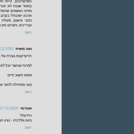
הפרקליטים, הייתי ח
במגזר שובת לא זכור 
מזיכוי נאשמים שהמדינ
ארבע ישיבות? בקרוב (
כתבי אישום, פעולה
עבריינים, ותגרום נזק 
השב
נעה משיח
2.2010, 17:45
הדקדקנות גוברת עלי.
למרות שהשר יובל לא 
פוסט חשוב חיים
(אני מתחילה לחזור על
השב
אנונימי
27.12.2010, 10:44
הידעת?
בועז גולדברג - נציג הבכיר 
השב